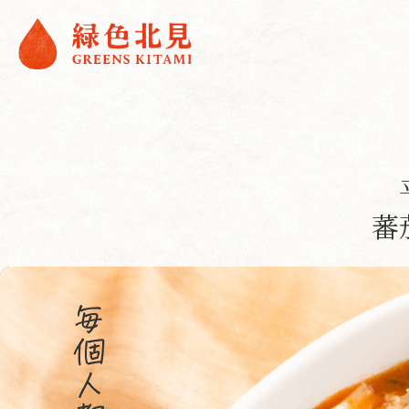
内
容
を
ス
キ
ッ
プ
蕃