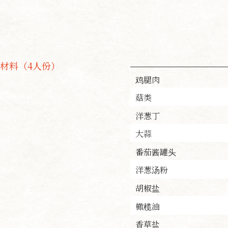
材料（4人份）
鸡腿肉
菇类
洋葱丁
大蒜
番茄酱罐头
洋葱汤粉
胡椒盐
橄榄油
香草盐