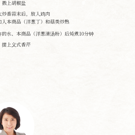
，撒上胡椒盐
火炒香蒜末后，放入鸡肉
加入本商品（洋葱丁）和菇类炒熟
许的水、本商品（洋葱清汤粉）后炖煮10分钟
，摆上义式香芹