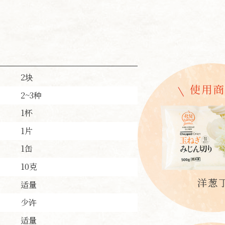
2块
2~3种
1杯
1片
1缶
10克
适量
少许
适量