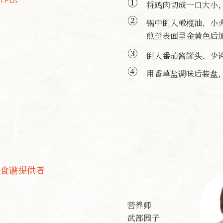
①
将鸡肉切成一口大小
②
锅中倒入橄榄油，小
煎至表面呈金黄色后
③
倒入番茄酱罐头、少
④
用香草盐调味后装盘
食谱提供者
营养师
武部园子